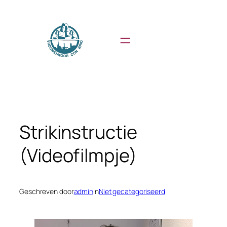
Ga
naar
de
inhoud
Strikinstructie
(Videofilmpje)
Geschreven door
admin
in
Niet gecategoriseerd
Videospeler