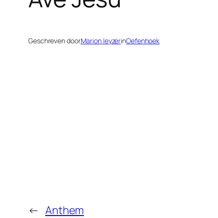
Geschreven door
Marion leyzer
in
Oefenhoek
←
Anthem