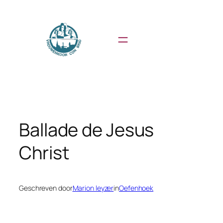
Ga
naar
de
inhoud
Ballade de Jesus
Christ
Geschreven door
Marion leyzer
in
Oefenhoek