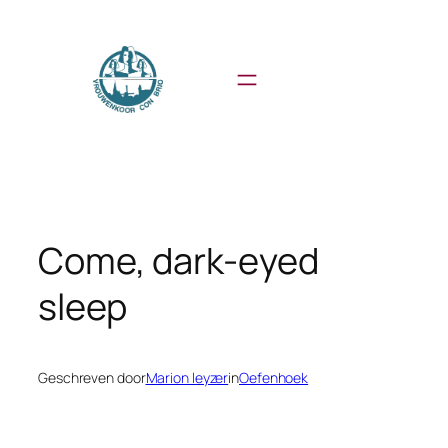
Ga
naar
de
inhoud
Come, dark-eyed
sleep
Geschreven door
Marion leyzer
in
Oefenhoek