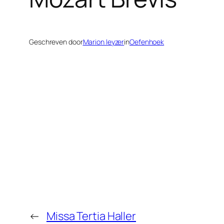
Geschreven door
Marion leyzer
in
Oefenhoek
←
Missa Tertia Haller