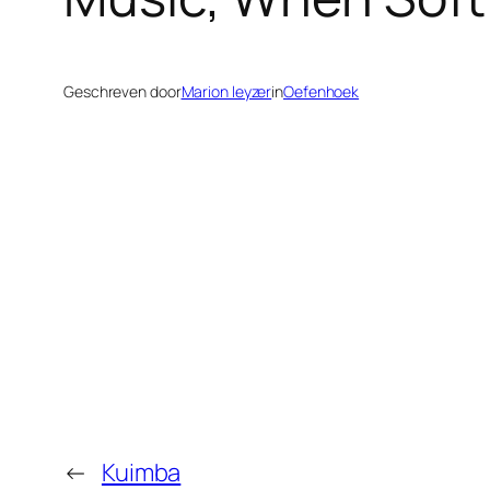
Geschreven door
Marion leyzer
in
Oefenhoek
←
Kuimba