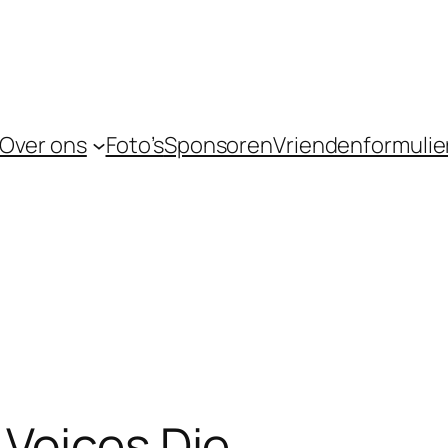
Over ons
Foto’s
Sponsoren
Vriendenformulie
 Voices Die