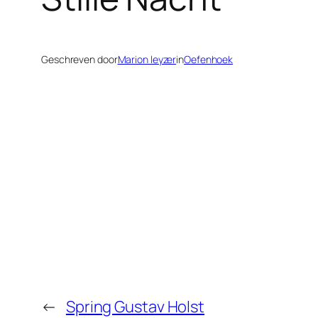
Geschreven door
Marion leyzer
in
Oefenhoek
←
Spring Gustav Holst