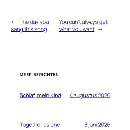
←
The day you
You can’t always get
sang this song
what you want
→
MEER BERICHTEN
4 augustus 2026
Schlaf, mein Kind
3 juni 2026
Together as one