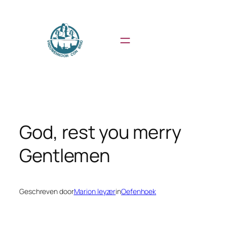
Ga
naar
de
inhoud
God, rest you merry
Gentlemen
Geschreven door
Marion leyzer
in
Oefenhoek