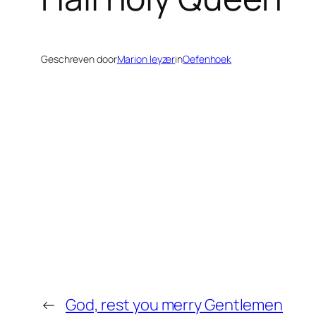
Geschreven door
Marion leyzer
in
Oefenhoek
←
God, rest you merry Gentlemen